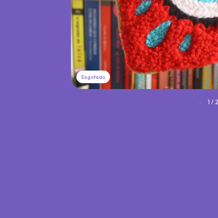
Esgotado
1
/