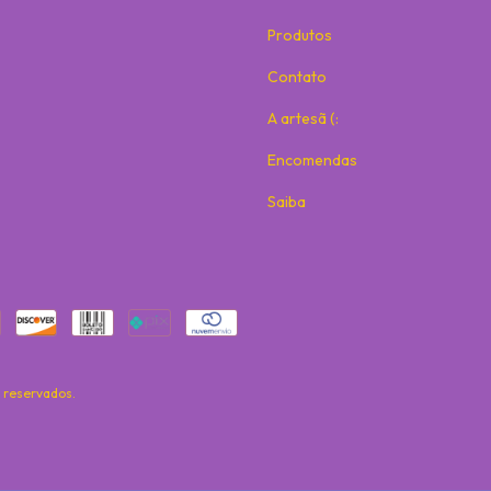
Produtos
Contato
A artesã (:
Encomendas
Saiba
s reservados.