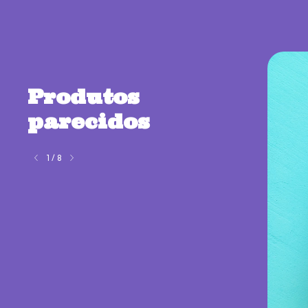
Produtos
parecidos
1
/
8