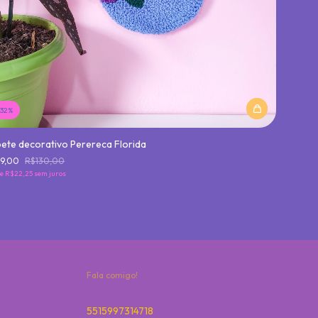
-
32
%
ete decorativo Perereca Florida
89,00
R$130,00
de
R$22,25
sem juros
Fala comigo!
5515997314718