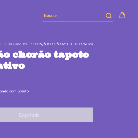
REDE (DECORATIVO)
/
CORAÇÃO CHORÃO TAPETE DECORATIVO
ão chorão tapete
ativo
0
ando com Boleto