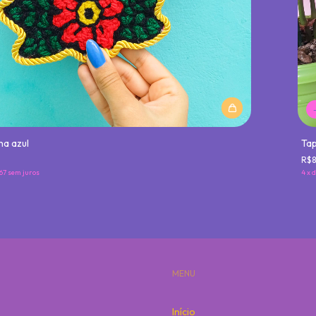
ha azul
Tap
R$
67
sem juros
4
x
MENU
Início