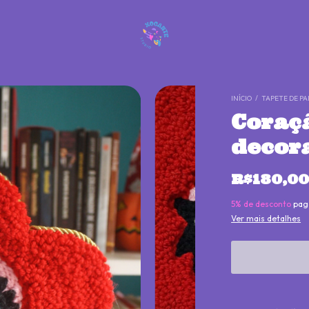
INÍCIO
/
TAPETE DE PA
Coraç
decor
R$180,0
5% de desconto
pag
Ver mais detalhes