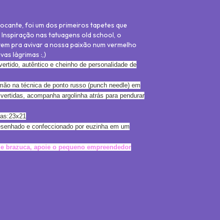
ocante, foi um dos primeiros tapetes que
 Inspiração nas tatuagens old school, o
em pra avivar a nossa paixão num vermelho
vas lágrimas :,)
vertido, autêntico e cheinho de personalidade de
mão na técnica de ponto russo (punch needle) em
ivertidas, acompanha argolinha atrás para pendurar
as:23x21
esenhado e confeccionado por euzinha em um
l e brazuca, apoie o pequeno empreendedor