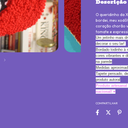
Descrição
O queridinho da X
bordei, meu xodô!
coração chorão v
tomate e expressi
Um jeitinho mais di
decorar o seu lar!
Bordado todinho à 
cores vibrantes e d
2
na parede
Medidas aproximad
Tapete pensado, d
produto autoral
Produto artesana
nacional! ♥
COMPARTILHAR