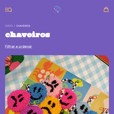
INÍCIO
/
CHAVEIROS
chaveiros
Filtrar e ordenar