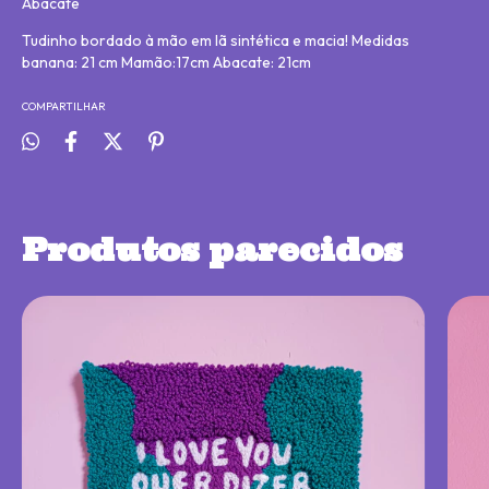
Abacate
Tudinho bordado à mão em lã sintética e macia! Medidas
banana: 21 cm Mamão:17cm Abacate: 21cm
COMPARTILHAR
Produtos parecidos