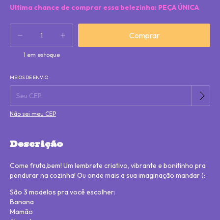
Ultima chance de comprar essa belezinha: PEÇA ÚNICA
1
em estoque
MEIOS DE ENVIO
Alterar CEP
Entregas para o CEP:
Não sei meu CEP
Descrição
Come fruta,bem! Um lembrete criativo, vibrante e bonitinho pra
pendurar na cozinha! Ou onde mais a sua imaginação mandar (:
São 3 modelos pra você escolher:
Banana
Mamão