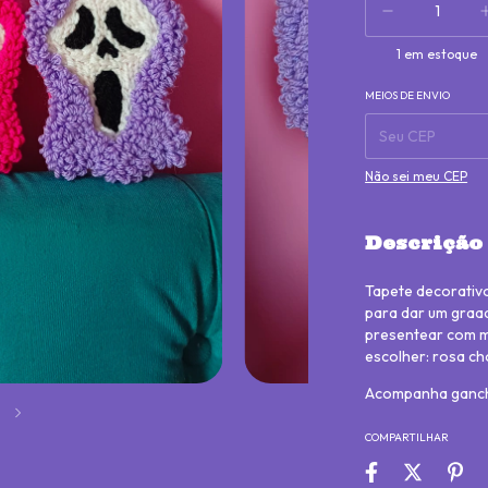
1
em estoque
MEIOS DE ENVIO
Entregas para o CE
Não sei meu CEP
Descrição
Tapete decorativ
para dar um graaa
presentear com mu
escolher: rosa ch
Acompanha ganch
2
COMPARTILHAR