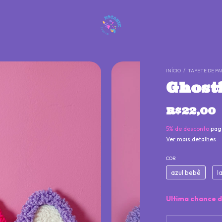
INÍCIO
/
TAPETE DE PA
Ghost
R$22,00
5% de desconto
pag
Ver mais detalhes
COR
azul bebê
l
Ultima chance 