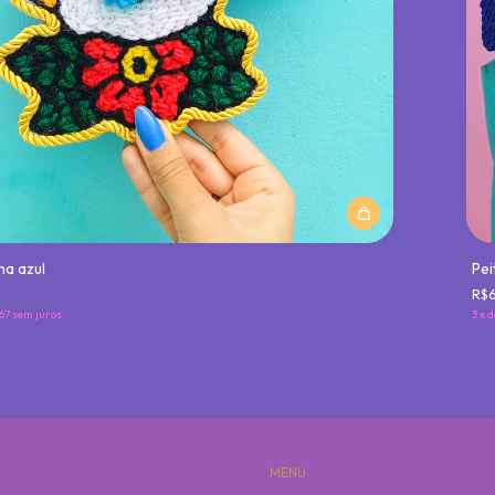
ha azul
Pei
R$
67
sem juros
3
x
d
MENU