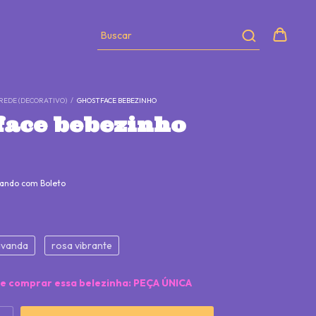
REDE (DECORATIVO)
/
GHOSTFACE BEBEZINHO
face bebezinho
ando com Boleto
avanda
rosa vibrante
de comprar essa belezinha: PEÇA ÚNICA