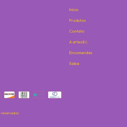
Início
Produtos
Contato
A artesã (:
Encomendas
Saiba
s reservados.