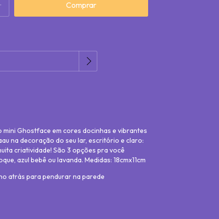
Alterar CEP
P:
o mini Ghostface em cores docinhas e vibrantes
au na decoração do seu lar, escritório e claro:
ita criatividade! São 3 opções pra você
oque, azul bebê ou lavanda. Medidas: 18cmx11cm
o atrás para pendurar na parede