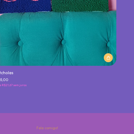
tcholas
65,00
e
R$21,67
sem juros
Fala comigo!