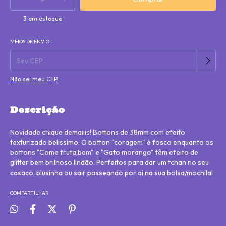
3
em estoque
MEIOS DE ENVIO
Alterar CEP
Entregas para o CEP:
Não sei meu CEP
Descrição
Novidade chique demaiiis! Bottons de 38mm com efeito
texturizado belissímo. O botton "coragem" é fosco enquanto os
bottons "Come fruta,bem" e "Gato morango" têm efeito de
glitter bem brilhoso lindão. Perfeitos para dar um tchan no seu
casaco, blusinha ou sair passeando por aí na sua bolsa/mochila!
COMPARTILHAR