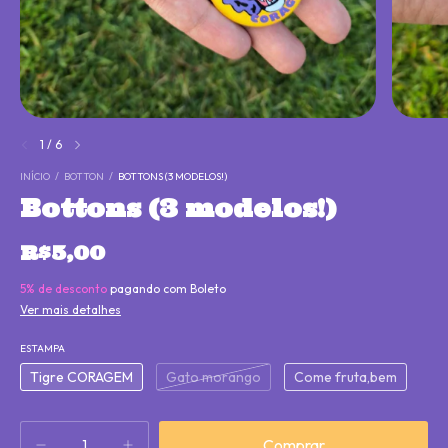
1
/
6
INÍCIO
/
BOTTON
/
BOTTONS (3 MODELOS!)
Bottons (3 modelos!)
R$5,00
5% de desconto
pagando com Boleto
Ver mais detalhes
ESTAMPA
Tigre CORAGEM
Gato morango
Come fruta,bem