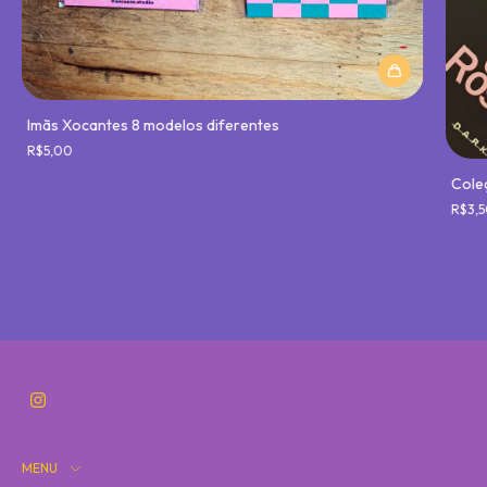
Imãs Xocantes 8 modelos diferentes
R$5,00
Coleç
R$3,5
MENU