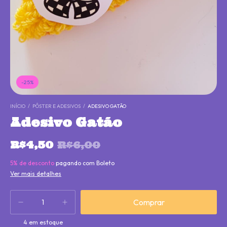
-
25
%
INÍCIO
/
PÔSTER E ADESIVOS
/
ADESIVO GATÃO
Adesivo Gatão
R$4,50
R$6,00
5% de desconto
pagando com Boleto
Ver mais detalhes
4
em estoque