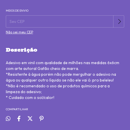
MEIOS DE ENVIO
Alterar CEP
Entregas para o CEP:
Não sei meu CEP
Descrição
Adesivo em vinil com qualidade de milhões nas medidas 6x6cm
com arte autoral Gatão cheio de marra.
*Resistente à água porém não pode mergulhar o adesivo na
água ou qualquer outro líquido se não ele vai ó: pro beleleu!
*Não é recomendado o uso de produtos químicos para a
limpeza do adesivo;
* Cuidado com o sol/calor!
COMPARTILHAR